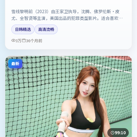
雪线黎明前（2023）由王家卫执导，沈腾、佛罗伦斯·皮
尤、全智贤等主演，美国出品的犯罪类型影片。适合喜欢强
情节与反转的观众。剧情简介与主创信息可供检索参考，上
日韩精选
高清流畅
映日期以片方资料为准。
3万
36个月前
最新
99:10