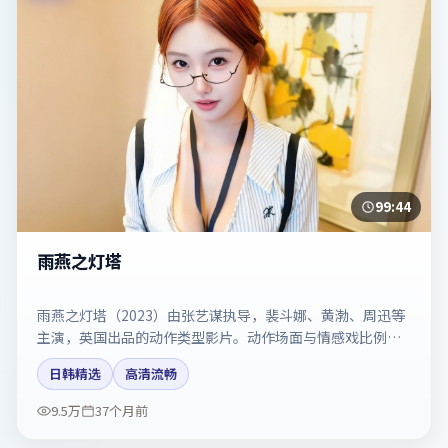
99:44
雨燕之灯塔
雨燕之灯塔（2023）由张艺谋执导，裴斗娜、黄渤、周迅等
主演，英国出品的动作类型影片。动作场面与情感戏比例拿
捏得当。剧情简介与主创信息可供检索参考，上映日期以片
日韩精选
高清流畅
方资料为准。
9.5万
37个月前