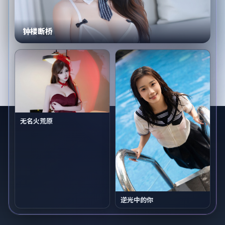
钟楼断桥
无名火荒原
逆光中的你