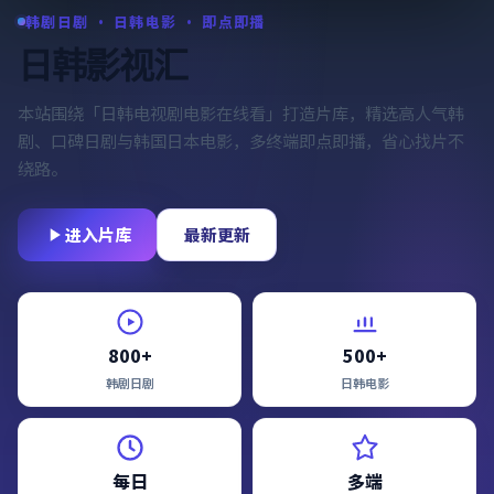
韩剧日剧 · 日韩电影 · 即点即播
日韩影视汇
本站围绕「
日韩电视剧电影在线看
」打造片库，精选高人气韩
剧、口碑日剧与韩国日本电影，多终端即点即播，省心找片不
绕路。
进入片库
最新更新
800+
500+
韩剧日剧
日韩电影
每日
多端