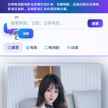
日韩电视剧电影在线看
优选片单：热播韩剧、连载日剧与日韩电
影每日更新，
日韩影视汇
多终端流畅点播。
日
韩
搜索
影
视
登录
注册
汇
首页
电影
电视剧
动漫