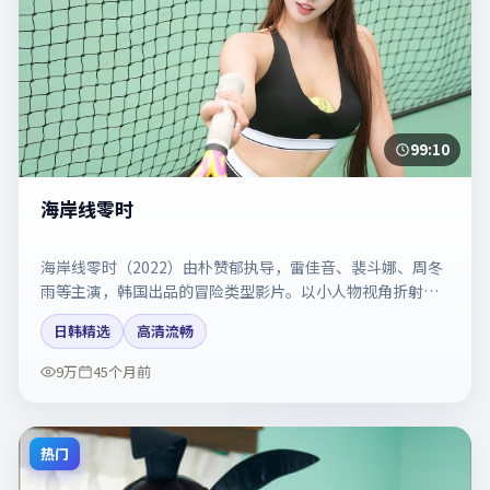
99:10
海岸线零时
海岸线零时（2022）由朴赞郁执导，雷佳音、裴斗娜、周冬
雨等主演，韩国出品的冒险类型影片。以小人物视角折射时
代切片。剧情简介与主创信息可供检索参考，上映日期以片
日韩精选
高清流畅
方资料为准。
9万
45个月前
热门