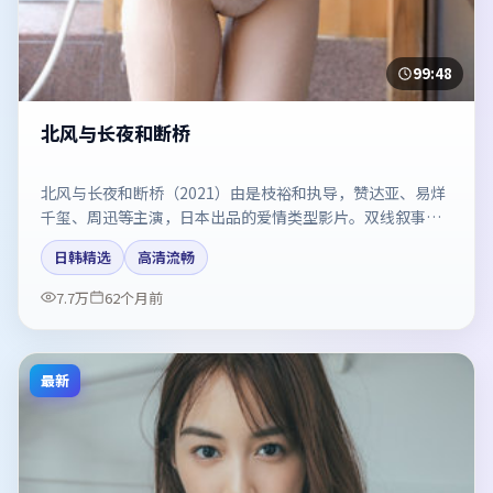
99:48
北风与长夜和断桥
北风与长夜和断桥（2021）由是枝裕和执导，赞达亚、易烊
千玺、周迅等主演，日本出品的爱情类型影片。双线叙事把
悬念保持到最后一刻。剧情简介与主创信息可供检索参考，
日韩精选
高清流畅
上映日期以片方资料为准。
7.7万
62个月前
最新