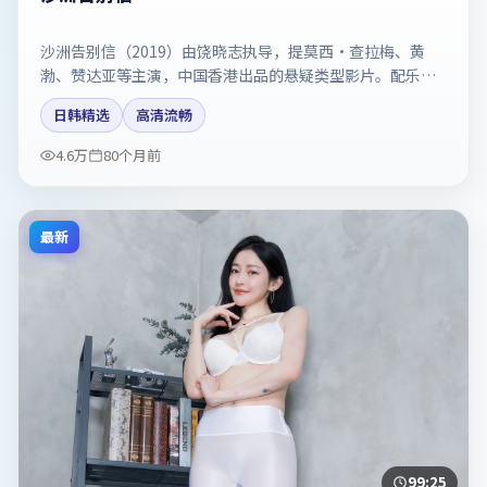
沙洲告别信（2019）由饶晓志执导，提莫西·查拉梅、黄
渤、赞达亚等主演，中国香港出品的悬疑类型影片。配乐与
剪辑强化了宿命感。剧情简介与主创信息可供检索参考，上
日韩精选
高清流畅
映日期以片方资料为准。
4.6万
80个月前
最新
99:25