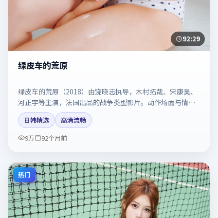
92:29
绿皮车的荒原
绿皮车的荒原（2018）由饶晓志执导，木村拓哉、宋康昊、
河正宇等主演，法国出品的战争类型影片。动作场面与情感
戏比例拿捏得当。剧情简介与主创信息可供检索参考，上映
日韩精选
高清流畅
日期以片方资料为准。
9万
92个月前
热门