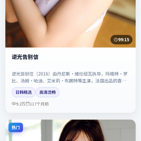
99:15
逆光告别信
逆光告别信（2016）由丹尼斯·维伦纽瓦执导，玛格特·罗
比、汤姆·哈迪、艾米莉·布朗特等主演，法国出品的喜剧
类型影片。动作场面与情感戏比例拿捏得当。剧情简介与主
日韩精选
高清流畅
创信息可供检索参考，上映日期以片方资料为准。
9.2万
117个月前
热门