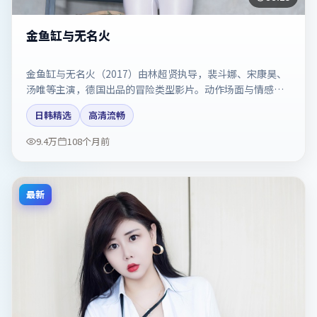
金鱼缸与无名火
金鱼缸与无名火（2017）由林超贤执导，裴斗娜、宋康昊、
汤唯等主演，德国出品的冒险类型影片。动作场面与情感戏
比例拿捏得当。剧情简介与主创信息可供检索参考，上映日
日韩精选
高清流畅
期以片方资料为准。
9.4万
108个月前
最新