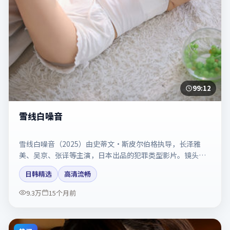
99:12
雪线白噪音
雪线白噪音（2025）由史蒂文·斯皮尔伯格执导，长泽雅
美、吴京、张译等主演，日本出品的犯罪类型影片。镜头克
制却充满张力，人物弧光完整。剧情简介与主创信息可供检
日韩精选
高清流畅
索参考，上映日期以片方资料为准。
9.3万
15个月前