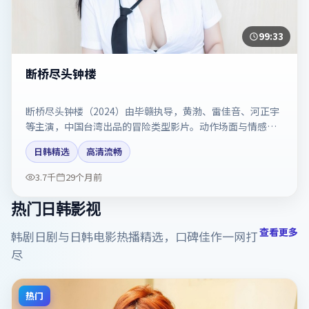
99:33
断桥尽头钟楼
断桥尽头钟楼（2024）由毕赣执导，黄渤、雷佳音、河正宇
等主演，中国台湾出品的冒险类型影片。动作场面与情感戏
比例拿捏得当。剧情简介与主创信息可供检索参考，上映日
日韩精选
高清流畅
期以片方资料为准。
3.7千
29个月前
热门日韩影视
查看更多
韩剧日剧与日韩电影热播精选，口碑佳作一网打
尽
热门