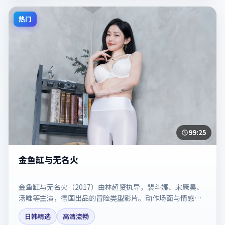
热门
99:25
金鱼缸与无名火
金鱼缸与无名火（2017）由林超贤执导，裴斗娜、宋康昊、
汤唯等主演，德国出品的冒险类型影片。动作场面与情感戏
比例拿捏得当。剧情简介与主创信息可供检索参考，上映日
日韩精选
高清流畅
期以片方资料为准。