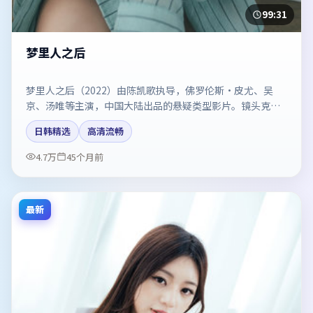
99:31
梦里人之后
梦里人之后（2022）由陈凯歌执导，佛罗伦斯·皮尤、吴
京、汤唯等主演，中国大陆出品的悬疑类型影片。镜头克制
却充满张力，人物弧光完整。剧情简介与主创信息可供检索
日韩精选
高清流畅
参考，上映日期以片方资料为准。
4.7万
45个月前
最新