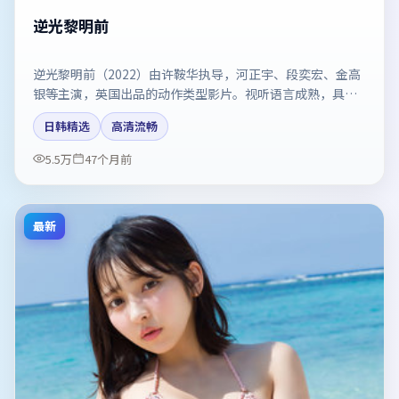
逆光黎明前
逆光黎明前（2022）由许鞍华执导，河正宇、段奕宏、金高
银等主演，英国出品的动作类型影片。视听语言成熟，具备
院线质感。剧情简介与主创信息可供检索参考，上映日期以
日韩精选
高清流畅
片方资料为准。
5.5万
47个月前
最新