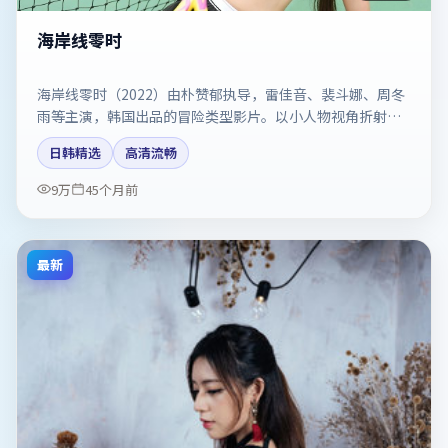
海岸线零时
海岸线零时（2022）由朴赞郁执导，雷佳音、裴斗娜、周冬
雨等主演，韩国出品的冒险类型影片。以小人物视角折射时
代切片。剧情简介与主创信息可供检索参考，上映日期以片
日韩精选
高清流畅
方资料为准。
9万
45个月前
最新