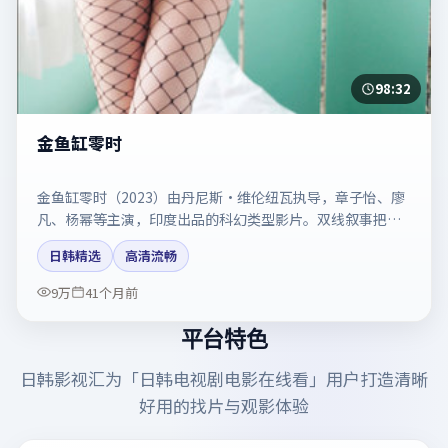
98:32
金鱼缸零时
金鱼缸零时（2023）由丹尼斯·维伦纽瓦执导，章子怡、廖
凡、杨幂等主演，印度出品的科幻类型影片。双线叙事把悬
念保持到最后一刻。剧情简介与主创信息可供检索参考，上
日韩精选
高清流畅
映日期以片方资料为准。
9万
41个月前
平台特色
日韩影视汇
为「
日韩电视剧电影在线看
」用户打造清晰
好用的找片与观影体验