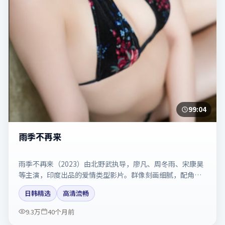
99:04
雨季不再来
雨季不再来（2023）由北野武执导，廖凡、周冬雨、宋康昊
等主演，印度出品的爱情类型影片。群像刻画细腻，配角同
样出彩。剧情简介与主创信息可供检索参考，上映日期以片
日韩精选
高清流畅
方资料为准。
9.3万
40个月前